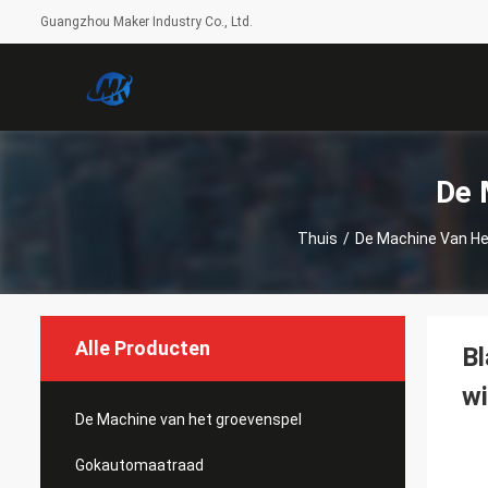
Guangzhou Maker Industry Co., Ltd.
De 
Thuis
/
De Machine Van He
Alle Producten
Bl
w
De Machine van het groevenspel
Gokautomaatraad