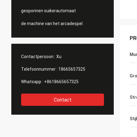
gesponnen suikerautomaat
de machine van het arcadespel
PR
Mu
Contactpersoon :
Xu
Telefoonnummer :
18665657325
Gro
Whatsapp :
+8618665657325
Str
Contact
Sti