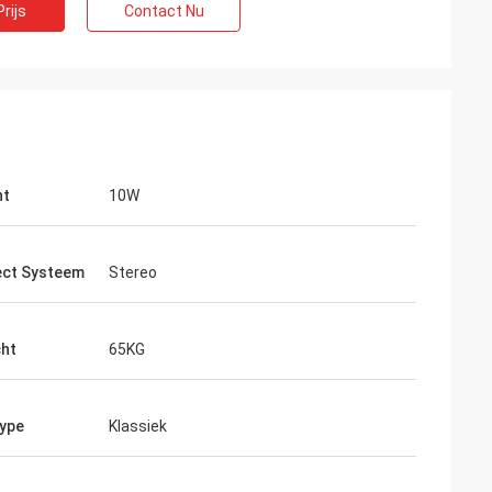
rijs
Contact Nu
ht
10W
ect Systeem
Stereo
cht
65KG
type
Klassiek