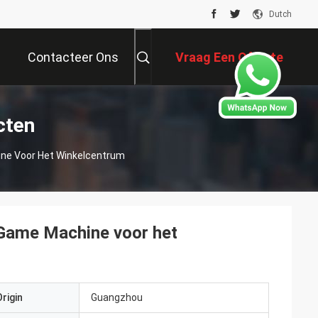
Dutch
Contacteer Ons
Vraag Een Offerte
Aan
cten
ine Voor Het Winkelcentrum
 Game Machine voor het
rigin
Guangzhou