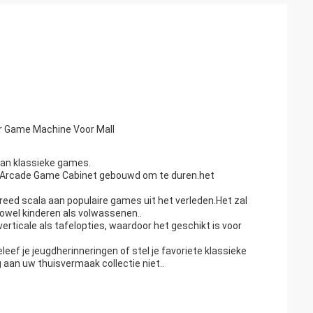
er Game Machine Voor Mall
van klassieke games.
 Arcade Game Cabinet gebouwd om te duren.het
ed scala aan populaire games uit het verleden.Het zal
owel kinderen als volwassenen..
erticale als tafelopties, waardoor het geschikt is voor
f je jeugdherinneringen of stel je favoriete klassieke
an uw thuisvermaak collectie niet..