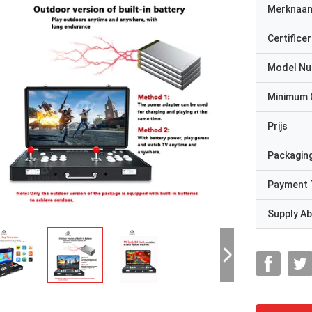
Merknaa
Certificer
Model N
Minimum 
Prijs
Packaging
Payment 
Supply Abi