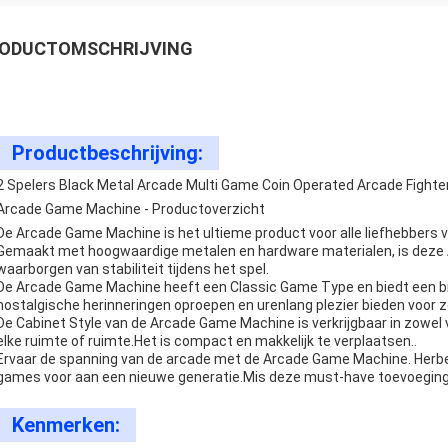
ODUCTOMSCHRIJVING
Productbeschrijving:
2 Spelers Black Metal Arcade Multi Game Coin Operated Arcade Fight
Arcade Game Machine - Productoverzicht
De Arcade Game Machine is het ultieme product voor alle liefhebbers 
Gemaakt met hoogwaardige metalen en hardware materialen, is deze
waarborgen van stabiliteit tijdens het spel.
De Arcade Game Machine heeft een Classic Game Type en biedt een bre
nostalgische herinneringen oproepen en urenlang plezier bieden voor z
De Cabinet Style van de Arcade Game Machine is verkrijgbaar in zowel v
elke ruimte of ruimte.Het is compact en makkelijk te verplaatsen..
Ervaar de spanning van de arcade met de Arcade Game Machine. Herbelee
games voor aan een nieuwe generatie.Mis deze must-have toevoeging a
Kenmerken: