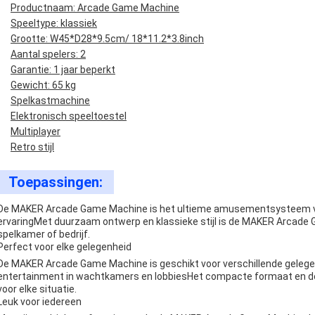
Productnaam: Arcade Game Machine
Speeltype: klassiek
Grootte: W45*D28*9.5cm/ 18*11.2*3.8inch
Aantal spelers: 2
Garantie: 1 jaar beperkt
Gewicht: 65 kg
Spelkastmachine
Elektronisch speeltoestel
Multiplayer
Retro stijl
Toepassingen:
De MAKER Arcade Game Machine is het ultieme amusementsysteem voor 
ervaringMet duurzaam ontwerp en klassieke stijl is de MAKER Arcade G
spelkamer of bedrijf.
Perfect voor elke gelegenheid
De MAKER Arcade Game Machine is geschikt voor verschillende gelege
entertainment in wachtkamers en lobbiesHet compacte formaat en de
voor elke situatie.
Leuk voor iedereen