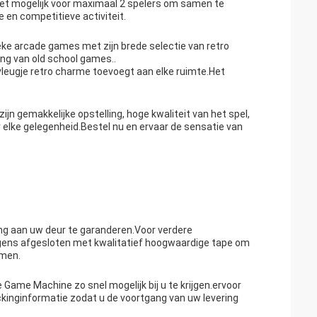
et mogelijk voor maximaal 2 spelers om samen te
e en competitieve activiteit.
ke arcade games met zijn brede selectie van retro
ing van old school games..
eugje retro charme toevoegt aan elke ruimte.Het
n gemakkelijke opstelling, hoge kwaliteit van het spel,
 elke gelegenheid.Bestel nu en ervaar de sensatie van
ng aan uw deur te garanderen.Voor verdere
gens afgesloten met kwalitatief hoogwaardige tape om
omen.
ame Machine zo snel mogelijk bij u te krijgen.ervoor
inginformatie zodat u de voortgang van uw levering