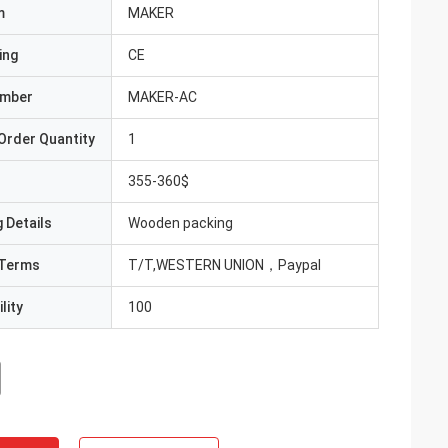
m
MAKER
ing
CE
umber
MAKER-AC
Order Quantity
1
355-360$
 Details
Wooden packing
Terms
T/T,WESTERN UNION，Paypal
lity
100