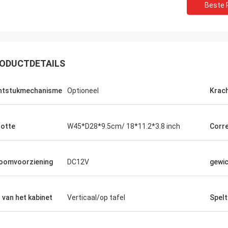
Beste P
ODUCTDETAILS
ntstukmechanisme
Optioneel
Krac
otte
W45*D28*9.5cm/ 18*11.2*3.8 inch
Corr
oomvoorziening
DC12V
gewi
jl van het kabinet
Verticaal/op tafel
Spel