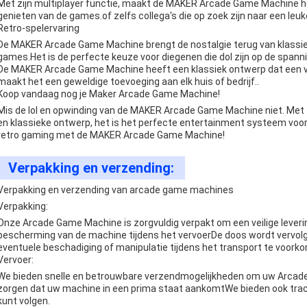
Met zijn multiplayer functie, maakt de MAKER Arcade Game Machine h
genieten van de games.of zelfs collega's die op zoek zijn naar een leuk
Retro-spelervaring
De MAKER Arcade Game Machine brengt de nostalgie terug van klassie
games.Het is de perfecte keuze voor diegenen die dol zijn op de spann
De MAKER Arcade Game Machine heeft een klassiek ontwerp dat een vl
maakt het een geweldige toevoeging aan elk huis of bedrijf..
Koop vandaag nog je Maker Arcade Game Machine!
Mis de lol en opwinding van de MAKER Arcade Game Machine niet. Met zij
en klassieke ontwerp, het is het perfecte entertainment systeem voor
retro gaming met de MAKER Arcade Game Machine!
Verpakking en verzending:
Verpakking en verzending van arcade game machines
Verpakking:
Onze Arcade Game Machine is zorgvuldig verpakt om een veilige leveri
bescherming van de machine tijdens het vervoerDe doos wordt vervol
eventuele beschadiging of manipulatie tijdens het transport te voork
Vervoer:
We bieden snelle en betrouwbare verzendmogelijkheden om uw Arcade G
zorgen dat uw machine in een prima staat aankomtWe bieden ook track
kunt volgen.