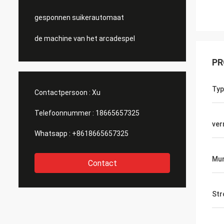
gesponnen suikerautomaat
de machine van het arcadespel
PR
Typ
Contactpersoon :
Xu
Telefoonnummer :
18665657325
ve
Whatsapp :
+8618665657325
Mu
Contact
Str