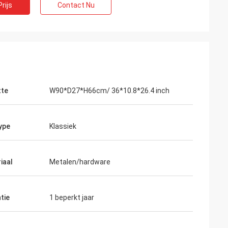
rijs
Contact Nu
tte
W90*D27*H66cm/ 36*10.8*26.4 inch
ype
Klassiek
iaal
Metalen/hardware
tie
1 beperkt jaar