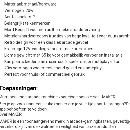
Materiaal: metaal/hardware
Vermogen: 20w
Aantal spelers: 2
Belangrijkste kenmerken:
Munt Bedrijft voor een authentieke arcade-ervaring
Metalen/hardwareconstructies van hoge kwaliteit voor duurzaamh
Retro design voor een klassiek arcade gevoel
Krachtige 12V-voeding voor optimale prestaties
Lichte gewicht met 65 kg voor gemakkelijk vervoer en installatie
Kan plaats bieden aan maximaal 2 spelers voor multiplayer fun
20w vermogen voor meeslepend geluid en gameplay
Perfect voor thuis- of commercieel gebruik.
Toepassingen:
Munt bediende arcade machine voor eindeloos plezier - MAKER
Ben je op zoek naar een leuke manier om je vrije tijd door te brengen
spelbehoeften te voldoen.!
Over MAKER
MAKER is een toonaangevend merk in arcade-gamingkasten, gevestigd 
verzekerd zijn van de kwaliteit en veiligheid van onze producten.