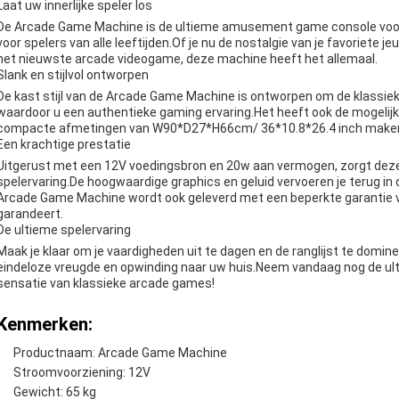
Laat uw innerlijke speler los
De Arcade Game Machine is de ultieme amusement game console voor 
voor spelers van alle leeftijden.Of je nu de nostalgie van je favoriete je
het nieuwste arcade videogame, deze machine heeft het allemaal.
Slank en stijlvol ontworpen
De kast stijl van de Arcade Game Machine is ontworpen om de klassie
waardoor u een authentieke gaming ervaring.Het heeft ook de mogelijk
compacte afmetingen van W90*D27*H66cm/ 36*10.8*26.4 inch maken h
Een krachtige prestatie
Uitgerust met een 12V voedingsbron en 20w aan vermogen, zorgt dez
spelervaring.De hoogwaardige graphics en geluid vervoeren je terug in
Arcade Game Machine wordt ook geleverd met een beperkte garantie v
garandeert.
De ultieme spelervaring
Maak je klaar om je vaardigheden uit te dagen en de ranglijst te do
eindeloze vreugde en opwinding naar uw huis.Neem vandaag nog de ul
sensatie van klassieke arcade games!
Kenmerken:
Productnaam: Arcade Game Machine
Stroomvoorziening: 12V
Gewicht: 65 kg