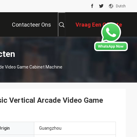
Dutch
Contacteer Ons
Vraag Een Offerte
Aan
cten
cade Video Game Cabinet Machine
sic Vertical Arcade Video Game
rigin
Guangzhou