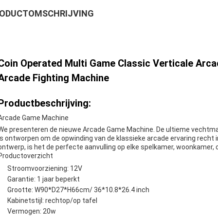
ODUCTOMSCHRIJVING
Coin Operated Multi Game Classic Verticale Arc
Arcade Fighting Machine
Productbeschrijving:
Arcade Game Machine
We presenteren de nieuwe Arcade Game Machine. De ultieme vechtmach
is ontworpen om de opwinding van de klassieke arcade ervaring recht in
ontwerp, is het de perfecte aanvulling op elke spelkamer, woonkamer, 
Productoverzicht
Stroomvoorziening: 12V
Garantie: 1 jaar beperkt
Grootte: W90*D27*H66cm/ 36*10.8*26.4 inch
Kabinetstijl: rechtop/op tafel
Vermogen: 20w