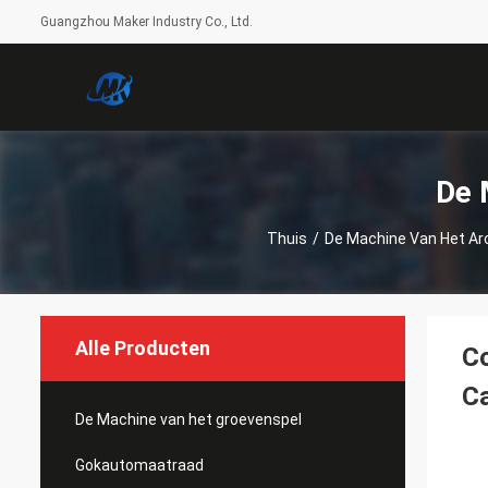
Guangzhou Maker Industry Co., Ltd.
De 
Thuis
/
De Machine Van Het Ar
Alle Producten
Co
C
De Machine van het groevenspel
Gokautomaatraad