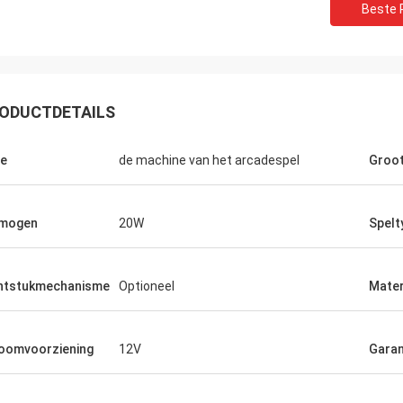
Beste P
ODUCTDETAILS
e
de machine van het arcadespel
Groo
rmogen
20W
Spelt
ntstukmechanisme
Optioneel
Mater
oomvoorziening
12V
Garan