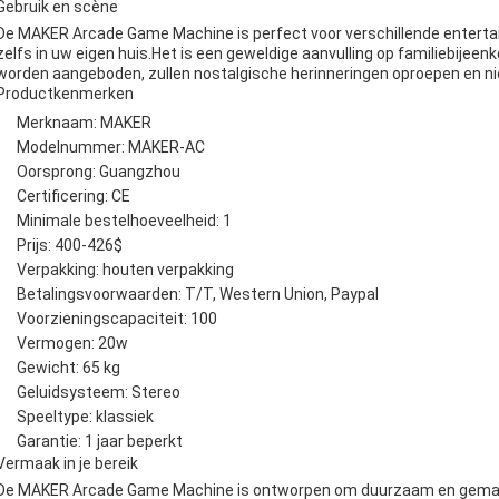
Gebruik en scène
De MAKER Arcade Game Machine is perfect voor verschillende entertai
zelfs in uw eigen huis.Het is een geweldige aanvulling op familiebije
worden aangeboden, zullen nostalgische herinneringen oproepen en n
Productkenmerken
Merknaam: MAKER
Modelnummer: MAKER-AC
Oorsprong: Guangzhou
Certificering: CE
Minimale bestelhoeveelheid: 1
Prijs: 400-426$
Verpakking: houten verpakking
Betalingsvoorwaarden: T/T, Western Union, Paypal
Voorzieningscapaciteit: 100
Vermogen: 20w
Gewicht: 65 kg
Geluidsysteem: Stereo
Speeltype: klassiek
Garantie: 1 jaar beperkt
Vermaak in je bereik
De MAKER Arcade Game Machine is ontworpen om duurzaam en gemakke