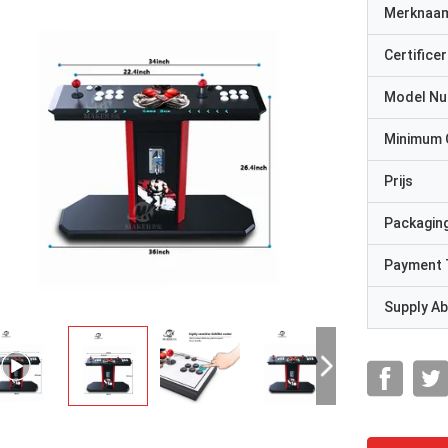
Merknaa
Certificer
Model N
Minimum 
Prijs
Packaging
Payment 
Supply Abi