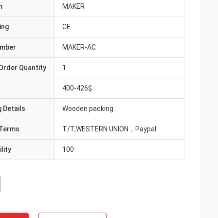
m
MAKER
ing
CE
umber
MAKER-AC
Order Quantity
1
400-426$
 Details
Wooden packing
Terms
T/T,WESTERN UNION，Paypal
lity
100