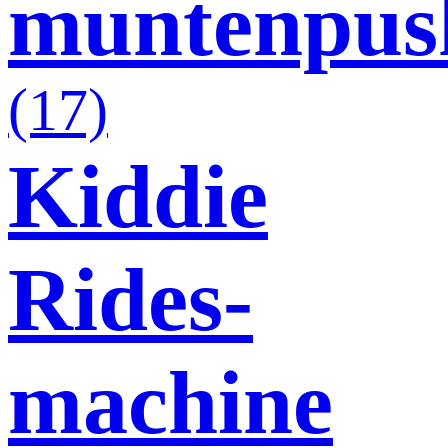
muntenpus
(17)
Kiddie
Rides-
machine