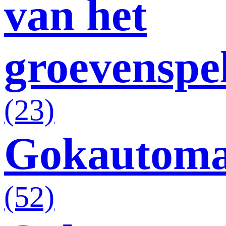
van het
groevenspe
(23)
Gokautoma
(52)