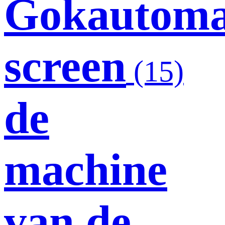
Gokautoma
screen
(15)
de
machine
van de