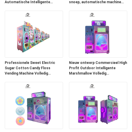
Automatische Intelligente
snoep, automatische machine
Kleurrijke Suikermachine Cotton
voor het verkopen van
Candy Ma
commerciële dispensers
Professionele Sweet Electric
Nieuw ontwerp Commercieel High
Sugar Cotton Candy Floss
Profit Outdoor Intelligente
Vending Machine Volledig
Marshmallow Volledig
Automatische Cotton Candy
Automatische Cotton Candy
Machine Factory
Maker Automatische Machine