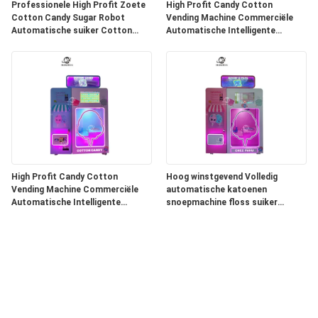
Professionele High Profit Zoete
High Profit Candy Cotton
Cotton Candy Sugar Robot
Vending Machine Commerciële
Automatische suiker Cotton
Automatische Intelligente
Candy Commerciële Dispenser
Kleurrijke Suikermachine Cotton
Vending Machine
Candy Mac
High Profit Candy Cotton
Hoog winstgevend Volledig
Vending Machine Commerciële
automatische katoenen
Automatische Intelligente
snoepmachine floss suiker
Kleurrijke Suikermachine Cotton
katoenen snoep katoenen
Candy Mac
snoepmachine