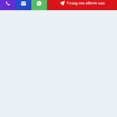
Adres
Vraag een offerte aan
fanny@slotsgamemachine.com
E-mailen
0086-18665657325
Telefoon
Guangzhou Maker Industry Co., Ltd.