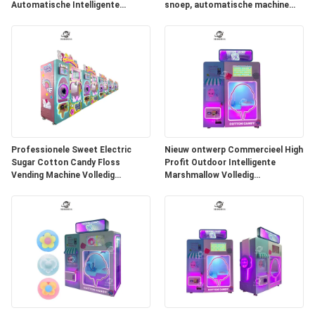
Automatische Intelligente
snoep, automatische machine
Kleurrijke Suikermachine Cotton
voor het verkopen van
Candy Ma
commerciële dispensers
Professionele Sweet Electric
Nieuw ontwerp Commercieel High
Sugar Cotton Candy Floss
Profit Outdoor Intelligente
Vending Machine Volledig
Marshmallow Volledig
Automatische Cotton Candy
Automatische Cotton Candy
Machine Factory
Maker Automatische Machine