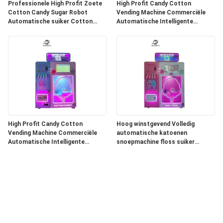
Professionele High Profit Zoete
High Profit Candy Cotton
Cotton Candy Sugar Robot
Vending Machine Commerciële
Automatische suiker Cotton
Automatische Intelligente
Candy Commerciële Dispenser
Kleurrijke Suikermachine Cotton
Vending Machine
Candy Mac
High Profit Candy Cotton
Hoog winstgevend Volledig
Vending Machine Commerciële
automatische katoenen
Automatische Intelligente
snoepmachine floss suiker
Kleurrijke Suikermachine Cotton
katoenen snoep katoenen
Candy Mac
snoepmachine