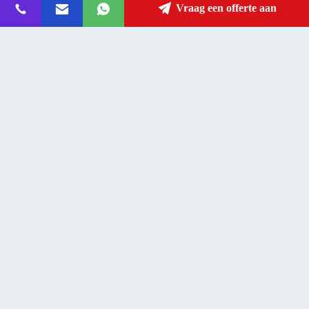
Adres
Vraag een offerte aan
fanny@slotsgamemachine.com
E-mailen
0086-18665657325
Telefoon
Guangzhou Maker Industry Co., Ltd.